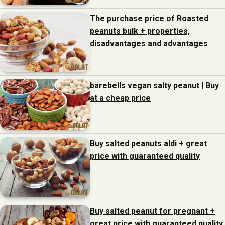
The purchase price of Roasted
peanuts bulk + properties,
disadvantages and advantages
barebells vegan salty peanut | Buy
at a cheap price
Buy salted peanuts aldi + great
price with guaranteed quality
Buy salted peanut for pregnant +
great price with guaranteed quality